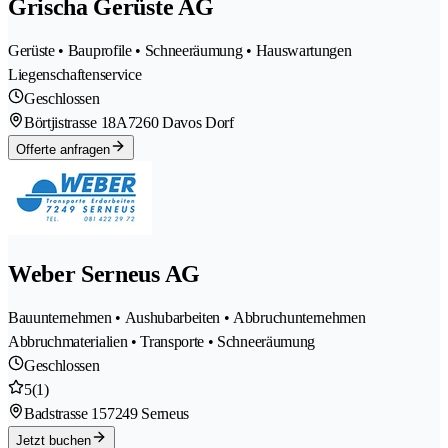
Grischa Gerüste AG
Gerüste • Bauprofile • Schneeräumung • Hauswartungen
Liegenschaftenservice
Geschlossen
Börtjistrasse 18A
7260 Davos Dorf
Offerte anfragen
Weber Serneus AG
Bauunternehmen • Aushubarbeiten • Abbruchunternehmen
Abbruchmaterialien • Transporte • Schneeräumung
Geschlossen
5
(1)
Badstrasse 15
7249 Serneus
Jetzt buchen