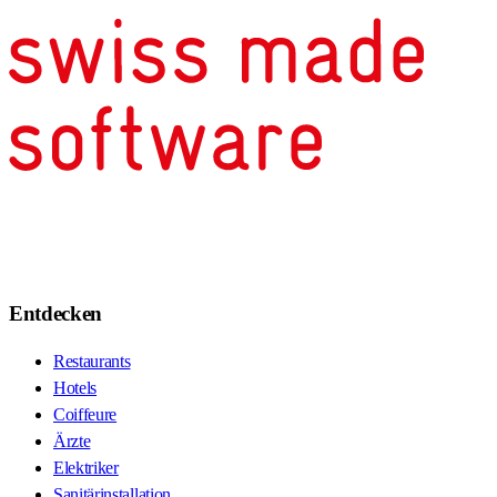
Entdecken
Restaurants
Hotels
Coiffeure
Ärzte
Elektriker
Sanitärinstallation