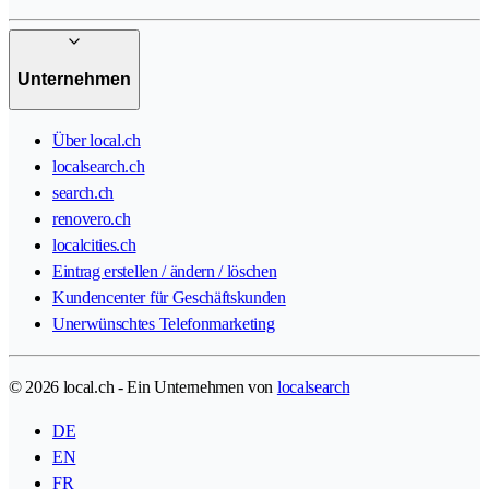
Unternehmen
Über local.ch
localsearch.ch
search.ch
renovero.ch
localcities.ch
Eintrag erstellen / ändern / löschen
Kundencenter für Geschäftskunden
Unerwünschtes Telefonmarketing
© 2026 local.ch - Ein Unternehmen von
localsearch
DE
EN
FR