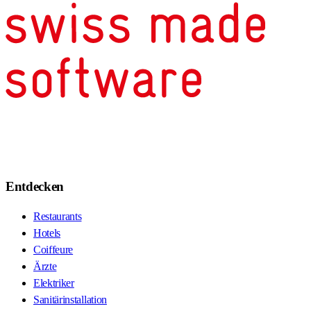
Entdecken
Restaurants
Hotels
Coiffeure
Ärzte
Elektriker
Sanitärinstallation