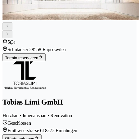
5
(3)
Schulacker 2
8558 Raperswilen
Termin reservieren
Tobias Limi GmbH
Holzbau • Innenausbau • Renovation
Geschlossen
Fruthwilerstrasse 61
8272 Ermatingen
Offerte anfragen