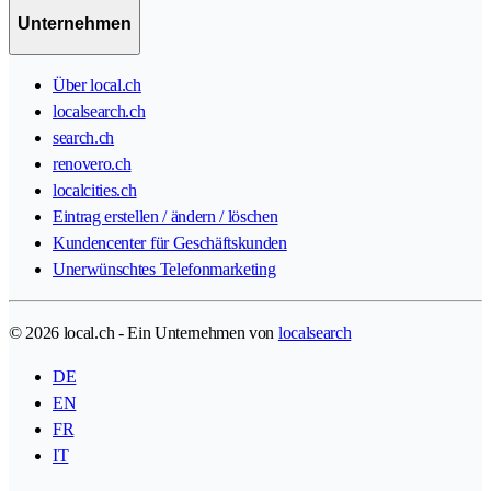
Unternehmen
Über local.ch
localsearch.ch
search.ch
renovero.ch
localcities.ch
Eintrag erstellen / ändern / löschen
Kundencenter für Geschäftskunden
Unerwünschtes Telefonmarketing
© 2026 local.ch - Ein Unternehmen von
localsearch
DE
EN
FR
IT