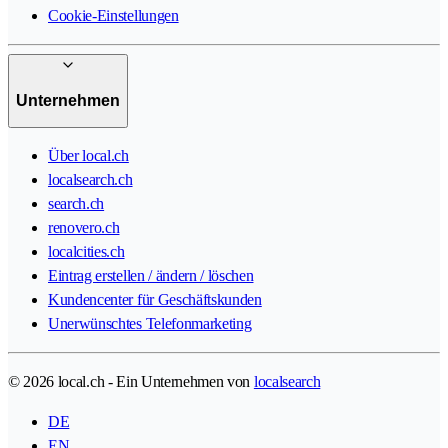
Cookie-Einstellungen
Unternehmen
Über local.ch
localsearch.ch
search.ch
renovero.ch
localcities.ch
Eintrag erstellen / ändern / löschen
Kundencenter für Geschäftskunden
Unerwünschtes Telefonmarketing
© 2026 local.ch - Ein Unternehmen von
localsearch
DE
EN