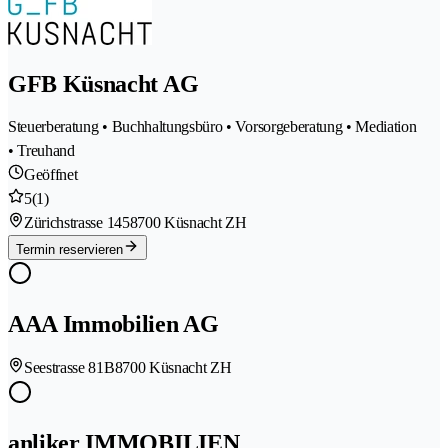
GFB Küsnacht AG
Steuerberatung • Buchhaltungsbüro • Vorsorgeberatung • Mediation
• Treuhand
Geöffnet
5
(1)
Zürichstrasse 145
8700 Küsnacht ZH
Termin reservieren
AAA Immobilien AG
Seestrasse 81B
8700 Küsnacht ZH
anliker IMMOBILIEN