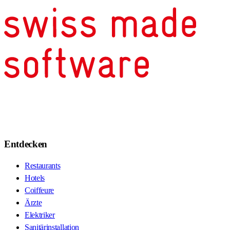
Entdecken
Restaurants
Hotels
Coiffeure
Ärzte
Elektriker
Sanitärinstallation