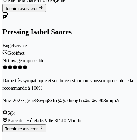
Rue de la Gare 4
1530 Payerne
Termin reservieren
Pressing Isabel Soares
Bügelservice
Geöffnet
Nettoyage impeccable
Dame très sympathique et son linge est toujours aussi impeccable je la
recommande à 100%
Nov. 2023
• ggpe68wpq8xfog4gra0m6g1xr4ua4wt308rmqp2i
5
(6)
Place de l'Hôtel-de-Ville 3
1510 Moudon
Termin reservieren