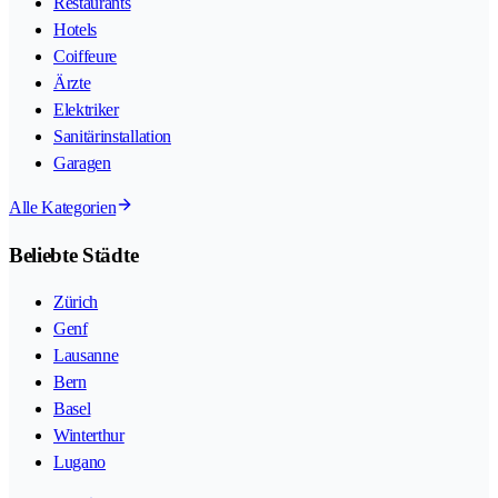
Restaurants
Hotels
Coiffeure
Ärzte
Elektriker
Sanitärinstallation
Garagen
Alle Kategorien
Beliebte Städte
Zürich
Genf
Lausanne
Bern
Basel
Winterthur
Lugano