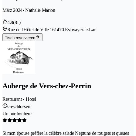
März 2024
• Nathalie Marion
4.8
(81)
Rue de l'Hôtel de Ville 16
1470 Estavayer-le-Lac
Tisch reservieren
Auberge de Vers-chez-Perrin
Restaurant • Hotel
Geschlossen
Un pur bonheur
Si mon épouse préfère la célèbre salade Neptune de rougets et queues