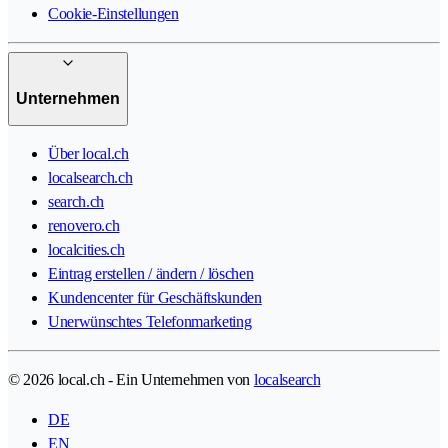
Cookie-Einstellungen
Unternehmen
Über local.ch
localsearch.ch
search.ch
renovero.ch
localcities.ch
Eintrag erstellen / ändern / löschen
Kundencenter für Geschäftskunden
Unerwünschtes Telefonmarketing
© 2026 local.ch - Ein Unternehmen von
localsearch
DE
EN