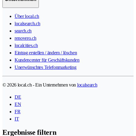
Über local.ch
localsearch.ch
search.ch
renovero.ch
localcities.ch
Eintrag erstellen / ändern / löschen
Kundencenter für Geschäftskunden
Unerwünschtes Telefonmarketing
© 2026 local.ch - Ein Unternehmen von
localsearch
DE
EN
FR
IT
Ergebnisse filtern