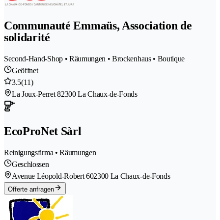
Communauté Emmaüs, Association de
solidarité
Second-Hand-Shop • Räumungen • Brockenhaus • Boutique
Geöffnet
3.5
(11)
La Joux-Perret 8
2300 La Chaux-de-Fonds
EcoProNet Sàrl
Reinigungsfirma • Räumungen
Geschlossen
Avenue Léopold-Robert 60
2300 La Chaux-de-Fonds
Offerte anfragen