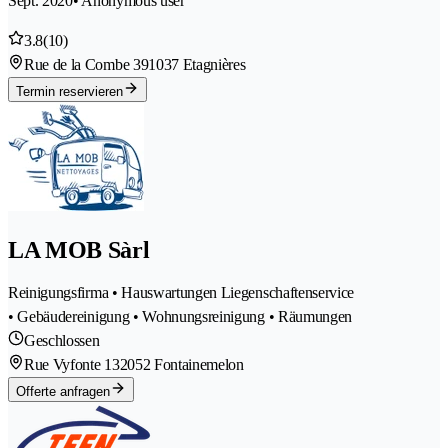
Sept. 2020
• Anonymous user
3.8
(10)
Rue de la Combe 39
1037 Etagnières
Termin reservieren
LA MOB Sàrl
Reinigungsfirma • Hauswartungen Liegenschaftenservice
• Gebäudereinigung • Wohnungsreinigung • Räumungen
Geschlossen
Rue Vyfonte 13
2052 Fontainemelon
Offerte anfragen