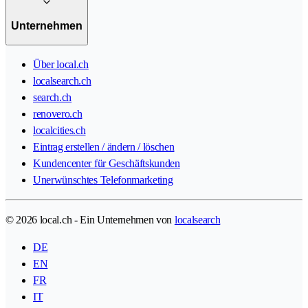
Unternehmen
Über local.ch
localsearch.ch
search.ch
renovero.ch
localcities.ch
Eintrag erstellen / ändern / löschen
Kundencenter für Geschäftskunden
Unerwünschtes Telefonmarketing
© 2026 local.ch - Ein Unternehmen von
localsearch
DE
EN
FR
IT