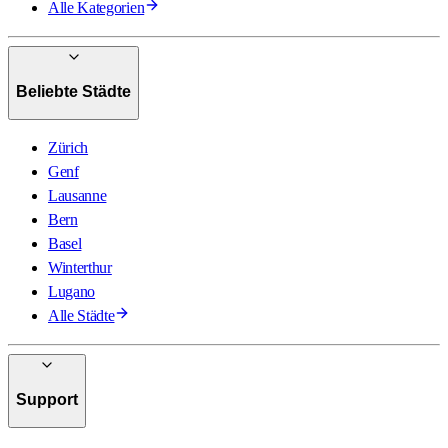
Alle Kategorien
Beliebte Städte
Zürich
Genf
Lausanne
Bern
Basel
Winterthur
Lugano
Alle Städte
Support