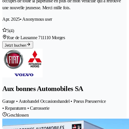
occupés de toute la paperasse en plus de mon véhicule qui a retrouvé
une nouvelle jeunesse. Merci mille fois.
Apr. 2025
• Anonymous user
5
(4)
Rue de Lausanne 71
1110 Morges
Jetzt buchen
Aux bonnes Automobiles SA
Garage • Autohandel Occasionshandel • Pneus Pneuservice
• Reparaturen • Carrosserie
Geschlossen