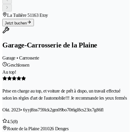
La Tuilière 5
1163 Etoy
Jetzt buchen
Garage-Carrosserie de la Plaine
Garage • Carrosserie
Geschlossen
Au top!
Prise en charge au top, et voiture de prêt à dispo, un travail effectué
selon les règles d'art de l'automobile!!! Je recommande les yeux fermés
Okt. 2023
• 6yyj8iss759lck2gm09bo70t6gl8cs23ix7g86fl
4.5
(8)
Route de la Plaine 20
1026 Denges