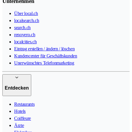
Unternehmen
Über local.ch
localsearch.ch
search.ch
renovero.ch
localcities.ch
Eintrag erstellen / ändern / löschen
Kundencenter für Geschäftskunden
Unerwünschtes Telefonmarketing
Entdecken
Restaurants
Hotels
Coiffeure
Ärzte