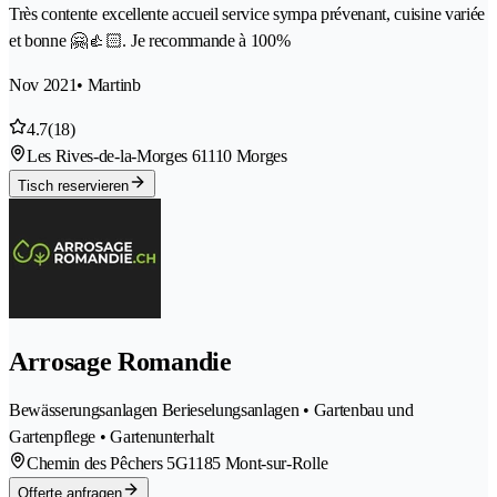
Très contente excellente accueil service sympa prévenant, cuisine variée
et bonne 🤗👍🏻. Je recommande à 100%
Nov 2021
• Martinb
4.7
(18)
Les Rives-de-la-Morges 6
1110 Morges
Tisch reservieren
Arrosage Romandie
Bewässerungsanlagen Berieselungsanlagen • Gartenbau und
Gartenpflege • Gartenunterhalt
Chemin des Pêchers 5G
1185 Mont-sur-Rolle
Offerte anfragen