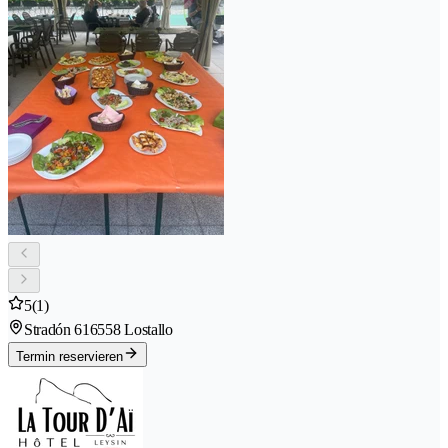
5
(1)
Stradón 61
6558 Lostallo
Termin reservieren