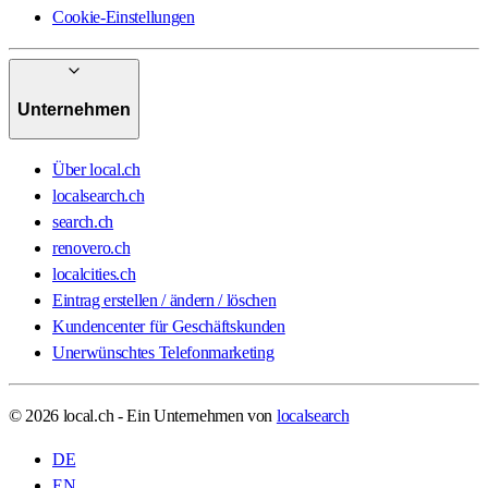
Cookie-Einstellungen
Unternehmen
Über local.ch
localsearch.ch
search.ch
renovero.ch
localcities.ch
Eintrag erstellen / ändern / löschen
Kundencenter für Geschäftskunden
Unerwünschtes Telefonmarketing
© 2026 local.ch - Ein Unternehmen von
localsearch
DE
EN