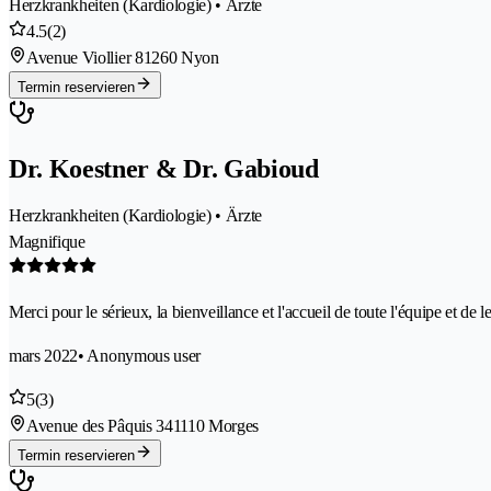
Herzkrankheiten (Kardiologie) • Ärzte
4.5
(2)
Avenue Viollier 8
1260 Nyon
Termin reservieren
Dr. Koestner & Dr. Gabioud
Herzkrankheiten (Kardiologie) • Ärzte
Magnifique
Merci pour le sérieux, la bienveillance et l'accueil de toute l'équipe et de 
mars 2022
• Anonymous user
5
(3)
Avenue des Pâquis 34
1110 Morges
Termin reservieren