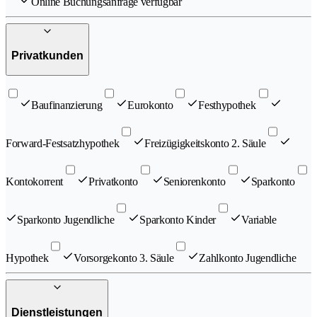
Online Buchungsanfrage verfügbar
Privatkunden
Baufinanzierung
Eurokonto
Festhypothek
Forward-Festsatzhypothek
Freizügigkeitskonto 2. Säule
Kontokorrent
Privatkonto
Seniorenkonto
Sparkonto
Sparkonto Jugendliche
Sparkonto Kinder
Variable
Hypothek
Vorsorgekonto 3. Säule
Zahlkonto Jugendliche
Dienstleistungen