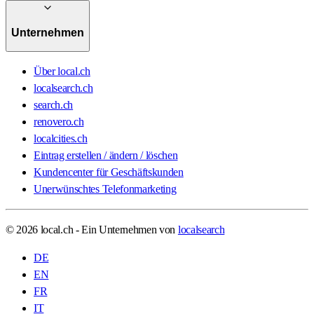
Unternehmen
Über local.ch
localsearch.ch
search.ch
renovero.ch
localcities.ch
Eintrag erstellen / ändern / löschen
Kundencenter für Geschäftskunden
Unerwünschtes Telefonmarketing
© 2026 local.ch - Ein Unternehmen von
localsearch
DE
EN
FR
IT