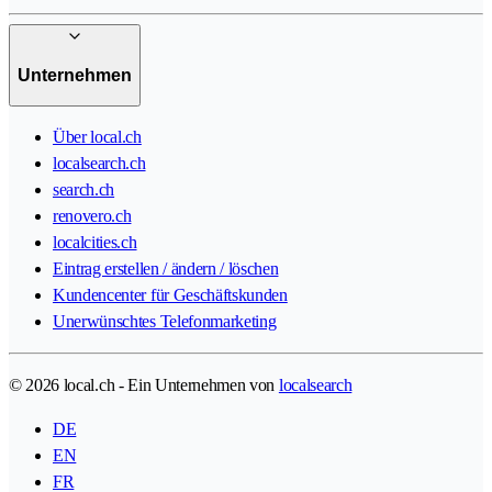
Unternehmen
Über local.ch
localsearch.ch
search.ch
renovero.ch
localcities.ch
Eintrag erstellen / ändern / löschen
Kundencenter für Geschäftskunden
Unerwünschtes Telefonmarketing
© 2026 local.ch - Ein Unternehmen von
localsearch
DE
EN
FR