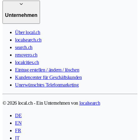
Unternehmen
Über local.ch
localsearch.ch
search.ch
renovero.ch
localcities.ch
Eintrag erstellen / ändern / löschen
Kundencenter für Geschäftskunden
Unerwünschtes Telefonmarketing
© 2026 local.ch - Ein Unternehmen von
localsearch
DE
EN
FR
IT