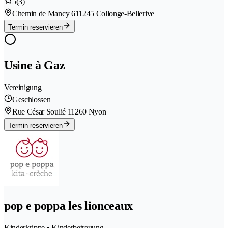
5
(3)
Chemin de Mancy 61
1245 Collonge-Bellerive
Termin reservieren
Usine à Gaz
Vereinigung
Geschlossen
Rue César Soulié 1
1260 Nyon
Termin reservieren
pop e poppa les lionceaux
Kinderkrippe • Kinderbetreuung