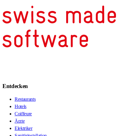
Entdecken
Restaurants
Hotels
Coiffeure
Ärzte
Elektriker
Sanitärinstallation