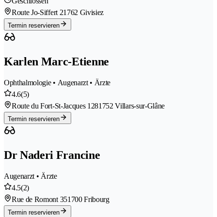
Geschlossen
Route Jo-Siffert 2
1762 Givisiez
Termin reservieren
Karlen Marc-Etienne
Ophthalmologie • Augenarzt • Ärzte
4.6
(5)
Route du Fort-St-Jacques 128
1752 Villars-sur-Glâne
Termin reservieren
Dr Naderi Francine
Augenarzt • Ärzte
4.5
(2)
Rue de Romont 35
1700 Fribourg
Termin reservieren