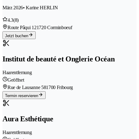
März 2026
• Karine HERLIN
4.3
(8)
Route Pâqui 12
1720 Corminboeuf
Jetzt buchen
Institut de beauté et Onglerie Océan
Haarentfernung
Geöffnet
Rue de Lausanne 58
1700 Fribourg
Termin reservieren
Aura Esthétique
Haarentfernung