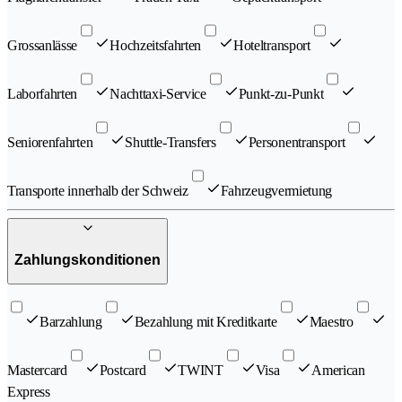
Grossanlässe
Hochzeitsfahrten
Hoteltransport
Laborfahrten
Nachttaxi-Service
Punkt-zu-Punkt
Seniorenfahrten
Shuttle-Transfers
Personentransport
Transporte innerhalb der Schweiz
Fahrzeugvermietung
Zahlungskonditionen
Barzahlung
Bezahlung mit Kreditkarte
Maestro
Mastercard
Postcard
TWINT
Visa
American
Express