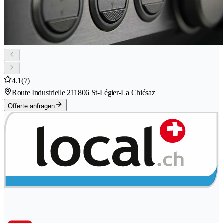
4.1
(7)
Route Industrielle 21
1806 St-Légier-La Chiésaz
Offerte anfragen