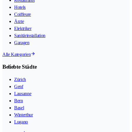
Restaurants
Hotels
Coiffeure
Ärzte
Elektriker
Sanitärinstallation
Garagen
Alle Kategorien
Beliebte Städte
Zürich
Genf
Lausanne
Bern
Basel
Winterthur
Lugano