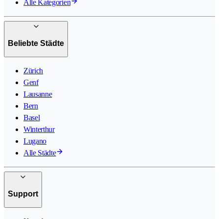
Alle Kategorien
Beliebte Städte
Zürich
Genf
Lausanne
Bern
Basel
Winterthur
Lugano
Alle Städte
Support