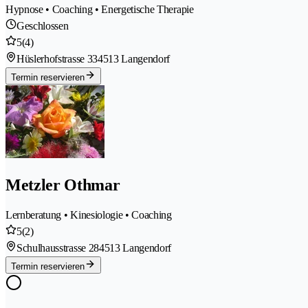
Hypnose • Coaching • Energetische Therapie
Geschlossen
5
(4)
Hüslerhofstrasse 33
4513 Langendorf
Termin reservieren
Metzler Othmar
Lernberatung • Kinesiologie • Coaching
5
(2)
Schulhausstrasse 28
4513 Langendorf
Termin reservieren