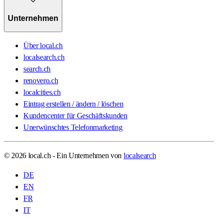
Unternehmen
Über local.ch
localsearch.ch
search.ch
renovero.ch
localcities.ch
Eintrag erstellen / ändern / löschen
Kundencenter für Geschäftskunden
Unerwünschtes Telefonmarketing
© 2026 local.ch - Ein Unternehmen von
localsearch
DE
EN
FR
IT