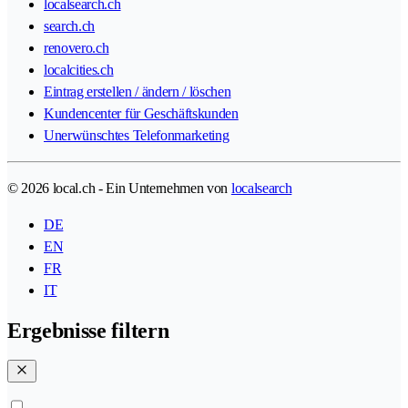
localsearch.ch
search.ch
renovero.ch
localcities.ch
Eintrag erstellen / ändern / löschen
Kundencenter für Geschäftskunden
Unerwünschtes Telefonmarketing
© 2026 local.ch - Ein Unternehmen von
localsearch
DE
EN
FR
IT
Ergebnisse filtern