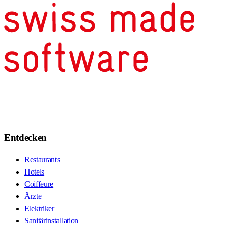
Entdecken
Restaurants
Hotels
Coiffeure
Ärzte
Elektriker
Sanitärinstallation