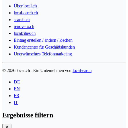
Über local.ch
localsearch.ch
search.ch
renovero.ch
localcities.ch
Eintrag erstellen / ändern / löschen
Kundencenter für Geschäftskunden
Unerwünschtes Telefonmarketing
© 2026 local.ch - Ein Unternehmen von
localsearch
DE
EN
FR
IT
Ergebnisse filtern