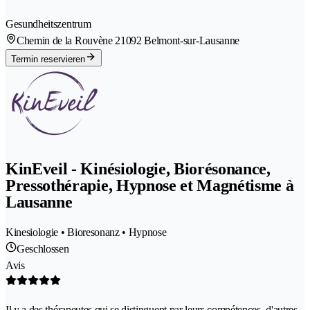
Gesundheitszentrum
Chemin de la Rouvène 2
1092 Belmont-sur-Lausanne
Termin reservieren
KinEveil - Kinésiologie, Biorésonance,
Pressothérapie, Hypnose et Magnétisme à
Lausanne
Kinesiologie • Bioresonanz • Hypnose
Geschlossen
Avis
Il y a des thérapeutes qui se distinguent par leurs compétences, d'autres