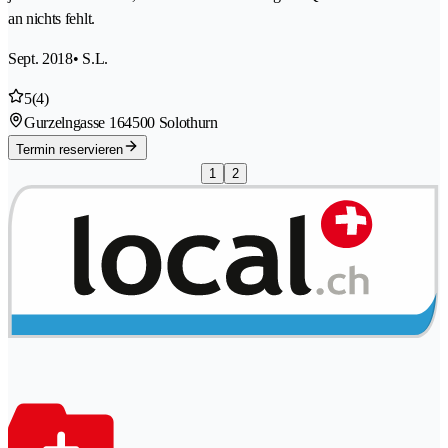
an nichts fehlt.
Sept. 2018
• S.L.
5
(4)
Gurzelngasse 16
4500 Solothurn
Termin reservieren
1
2