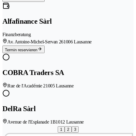
Alfafinance Sàrl
Finanzberatung
Av. Antoine-Michel-Servan 26
1006 Lausanne
Termin reservieren
COBRA Traders SA
Rue de l'Académie 2
1005 Lausanne
DelRa Sàrl
Avenue de l'Esplanade 1B
1012 Lausanne
1
2
3