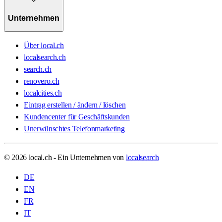
Unternehmen
Über local.ch
localsearch.ch
search.ch
renovero.ch
localcities.ch
Eintrag erstellen / ändern / löschen
Kundencenter für Geschäftskunden
Unerwünschtes Telefonmarketing
© 2026 local.ch - Ein Unternehmen von
localsearch
DE
EN
FR
IT