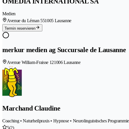
OMEDIA INTERNATIONAL SA
Medien
Avenue du Léman 55
1005 Lausanne
Termin reservieren
merkur medien ag Succursale de Lausanne
Avenue William-Fraisse 12
1006 Lausanne
Marchand Claudine
Coaching • Naturheilpraxis • Hypnose • Neurolinguistisches Programmi
5
(2)