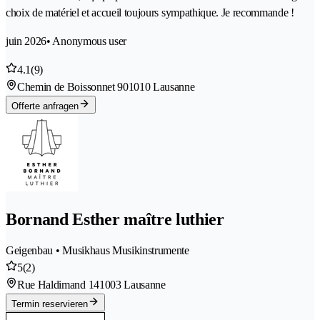
choix de matériel et accueil toujours sympathique. Je recommande !
juin 2026
• Anonymous user
4.1
(9)
Chemin de Boissonnet 90
1010 Lausanne
Offerte anfragen
Bornand Esther maître luthier
Geigenbau • Musikhaus Musikinstrumente
5
(2)
Rue Haldimand 14
1003 Lausanne
Termin reservieren