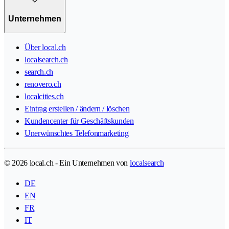
Unternehmen
Über local.ch
localsearch.ch
search.ch
renovero.ch
localcities.ch
Eintrag erstellen / ändern / löschen
Kundencenter für Geschäftskunden
Unerwünschtes Telefonmarketing
© 2026 local.ch - Ein Unternehmen von
localsearch
DE
EN
FR
IT