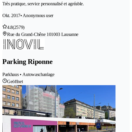
Très pratique, service personnalisé et agréable.
Okt. 2017
• Anonymous user
4.8
(2579)
Rue du Grand-Chêne 10
1003 Lausanne
Parking Riponne
Parkhaus • Autowaschanlage
Geöffnet