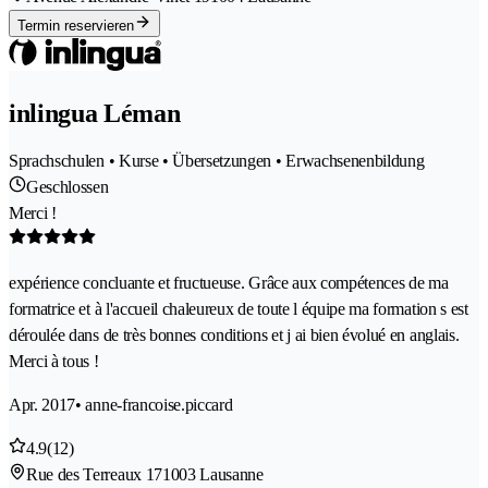
Termin reservieren
inlingua Léman
Sprachschulen • Kurse • Übersetzungen • Erwachsenenbildung
Geschlossen
Merci !
expérience concluante et fructueuse. Grâce aux compétences de ma
formatrice et à l'accueil chaleureux de toute l équipe ma formation s est
déroulée dans de très bonnes conditions et j ai bien évolué en anglais.
Merci à tous !
Apr. 2017
• anne-francoise.piccard
4.9
(12)
Rue des Terreaux 17
1003 Lausanne