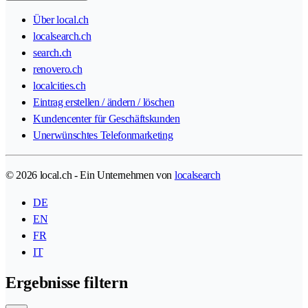
Über local.ch
localsearch.ch
search.ch
renovero.ch
localcities.ch
Eintrag erstellen / ändern / löschen
Kundencenter für Geschäftskunden
Unerwünschtes Telefonmarketing
© 2026 local.ch - Ein Unternehmen von
localsearch
DE
EN
FR
IT
Ergebnisse filtern