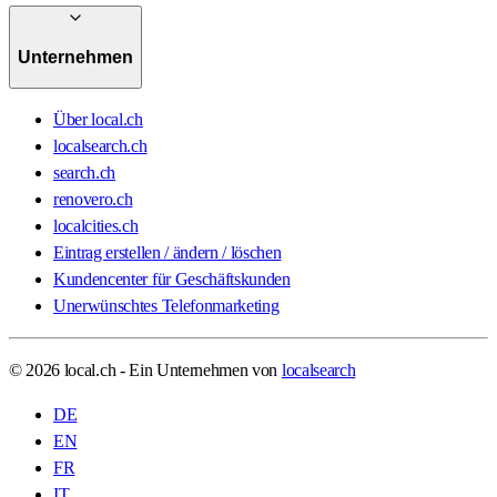
Unternehmen
Über local.ch
localsearch.ch
search.ch
renovero.ch
localcities.ch
Eintrag erstellen / ändern / löschen
Kundencenter für Geschäftskunden
Unerwünschtes Telefonmarketing
© 2026 local.ch - Ein Unternehmen von
localsearch
DE
EN
FR
IT