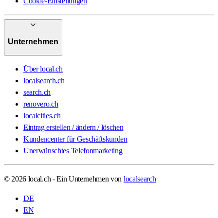
Cookie-Einstellungen
Unternehmen
Über local.ch
localsearch.ch
search.ch
renovero.ch
localcities.ch
Eintrag erstellen / ändern / löschen
Kundencenter für Geschäftskunden
Unerwünschtes Telefonmarketing
© 2026 local.ch - Ein Unternehmen von
localsearch
DE
EN