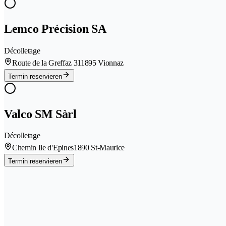
Lemco Précision SA
Décolletage
Route de la Greffaz 31
1895 Vionnaz
Termin reservieren
Valco SM Sàrl
Décolletage
Chemin Ile d'Epines
1890 St-Maurice
Termin reservieren