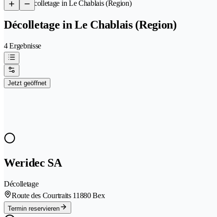
/
Décolletage in Le Chablais (Region)
Décolletage in Le Chablais (Region)
4 Ergebnisse
Jetzt geöffnet
Weridec SA
Décolletage
Route des Courtraits 1
1880 Bex
Termin reservieren