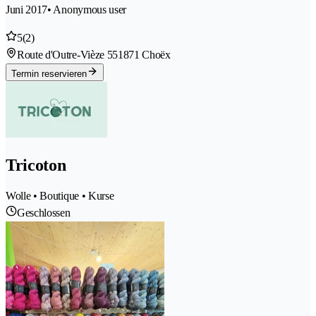
Juni 2017
• Anonymous user
5
(2)
Route d'Outre-Vièze 55
1871 Choëx
Termin reservieren
Tricoton
Wolle • Boutique • Kurse
Geschlossen