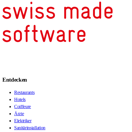
Entdecken
Restaurants
Hotels
Coiffeure
Ärzte
Elektriker
Sanitärinstallation