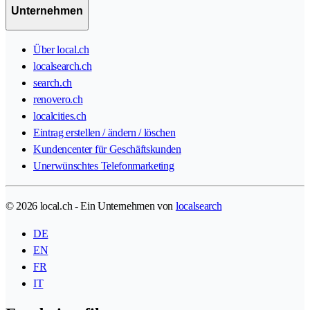
Unternehmen
Über local.ch
localsearch.ch
search.ch
renovero.ch
localcities.ch
Eintrag erstellen / ändern / löschen
Kundencenter für Geschäftskunden
Unerwünschtes Telefonmarketing
© 2026 local.ch - Ein Unternehmen von
localsearch
DE
EN
FR
IT