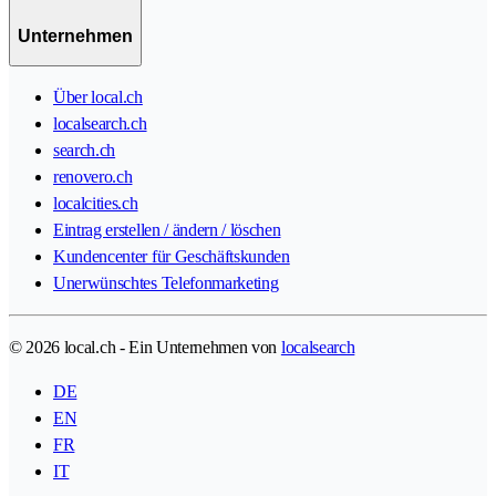
Unternehmen
Über local.ch
localsearch.ch
search.ch
renovero.ch
localcities.ch
Eintrag erstellen / ändern / löschen
Kundencenter für Geschäftskunden
Unerwünschtes Telefonmarketing
© 2026 local.ch - Ein Unternehmen von
localsearch
DE
EN
FR
IT