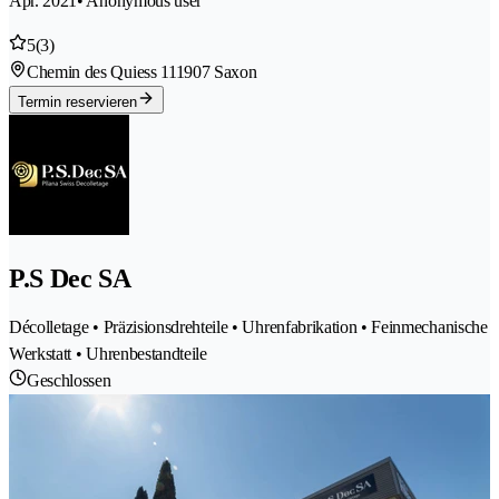
Apr. 2021
• Anonymous user
5
(3)
Chemin des Quiess 11
1907 Saxon
Termin reservieren
P.S Dec SA
Décolletage • Präzisionsdrehteile • Uhrenfabrikation • Feinmechanische
Werkstatt • Uhrenbestandteile
Geschlossen