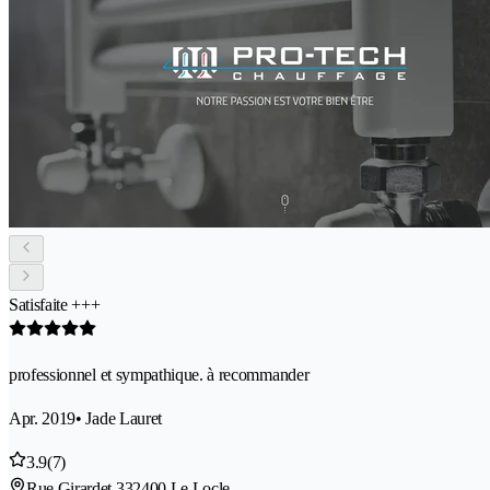
Satisfaite +++
professionnel et sympathique. à recommander
Apr. 2019
• Jade Lauret
3.9
(7)
Rue Girardet 33
2400 Le Locle