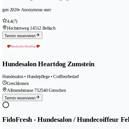
gen 2026
• Anonymous user
4.4
(7)
Hechtenweg 1
4512 Bellach
Termin reservieren
Hundesalon Heartdog Zumstein
Hundesalon • Hundepflege • Coiffeurbedarf
Geschlossen
Allmendstrasse 75
2540 Grenchen
Termin reservieren
FidoFresh - Hundesalon / Hundecoiffeur Fe