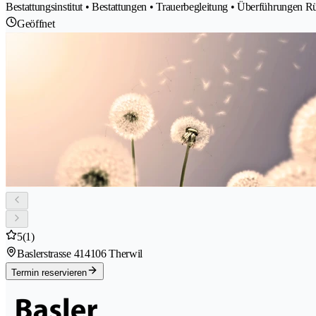
Bestattungsinstitut • Bestattungen • Trauerbegleitung • Überführungen 
Geöffnet
5
(1)
Baslerstrasse 41
4106 Therwil
Termin reservieren