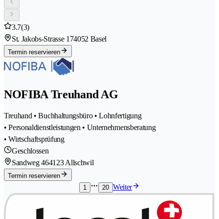
3.7
(3)
St. Jakobs-Strasse 17
4052 Basel
Termin reservieren
NOFIBA Treuhand AG
Treuhand • Buchhaltungsbüro • Lohnfertigung
• Personaldienstleistungen • Unternehmensberatung
• Wirtschaftsprüfung
Geschlossen
Sandweg 46
4123 Allschwil
Termin reservieren
Weiter
1
20