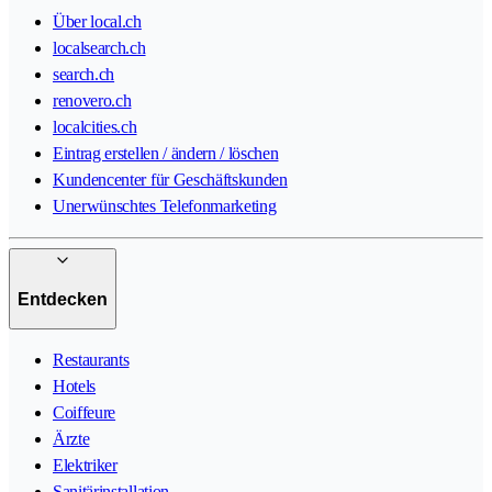
Über local.ch
localsearch.ch
search.ch
renovero.ch
localcities.ch
Eintrag erstellen / ändern / löschen
Kundencenter für Geschäftskunden
Unerwünschtes Telefonmarketing
Entdecken
Restaurants
Hotels
Coiffeure
Ärzte
Elektriker
Sanitärinstallation